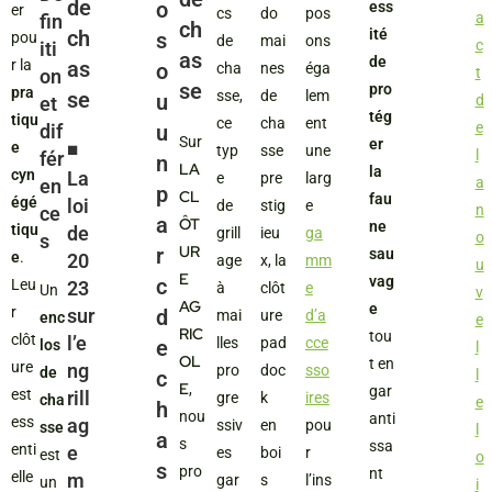
de
o
ess
er
cs
do
pos
a
fin
ch
ch
ité
s
pou
de
mai
ons
c
iti
as
de
r la
as
o
cha
nes
éga
t
on
se
pro
pra
se
sse,
de
lem
u
d
et
tég
tiqu
ce
cha
ent
e
dif
u
Sur
er
e
◾️
typ
sse
une
l
fér
n
LA
la
cyn
La
e
pre
larg
a
en
p
CL
fau
égé
loi
de
stig
e
n
ce
a
ÔT
ne
tiqu
de
grill
ieu
ga
o
s
UR
r
sau
e
.
20
age
x, la
mm
u
E
vag
c
Leu
23
à
clôt
e
Un
v
AG
e
r
sur
d
mai
ure
d’a
enc
e
RIC
tou
clôt
l’e
lles
pad
cce
e
los
l
OL
t en
ure
ng
pro
doc
sso
de
c
l
E
,
gar
est
rill
gre
k
ires
cha
e
h
nou
anti
ess
ag
ssiv
en
pou
sse
l
a
s
ssa
enti
e
es
boi
r
est
o
s
pro
nt
elle
m
gar
s
l’ins
un
i