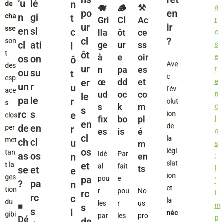
’u
lé
n
de
🐗
🪵
⚒️
a
po
en
n
gi
cha
t
Gri
Cl
Ac
r
ur
ir
sse
en
sl
c
lla
ôt
ce
c
cl
?
son
cl
ati
ge
ur
ss
l
s
t
ôt
à
e
oir
e
os
on
ô
Ave
des
ur
n
pa
es
t
ou
su
t
c
esp
er
œ
dd
et
e
un
r
u
l’év
ace
ud
oc
co
n
le
pa
le
r
olut
s
s
k
m
c
s
rc
s
e
ion
clos
fix
bo
pl
l
en
de
de
en
per
r
es
is
é
o
cl
la
met
ch
cl
u
m
s
os
légi
tan
Idé
Par
as
os
n
en
:
slat
et
t la
al
fait
ts
se
et
l
e
ion
ges
pa
pou
e
’
?
pa
n
et
tion
r
pou
No
rc
i
rc
c
la
du
les
r
us
m
◾️
s
s
l
néc
gibi
par
les
pro
p
Dé
de