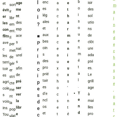
l
b
enc
isir
age
a
e
et
sort
m
o
o
es
des
me
n
t
évit
ir
a
i
lég
sol
nt
i
c
h
er
libr
i
s
ales
utio
des
e
a
les
?
em
n
o
et
ns
esp
f
r
con
ent.
e
u
aux
de
ace
a
m
◾️
flits
Il
d
e
bes
clôt
s
c
o
P
ave
per
e
n
oin
ure
nat
e
n
r
c
met
c
m
s
ada
urel
a
i
i
les
de
h
é
des
pté
s
u
e
n
terri
gér
a
t
pro
es.
afin
x
u
c
toir
er
s
a
prié
Le
de
c
x
i
es
stri
s
l
tair
grill
pré
h
s
p
agri
cte
e
.
es
age
ser
o
’
e
cole
me
,
T
d’e
à
ver
c
i
s
s
nt
p
e
ncl
mai
la
s
n
d
vois
la
a
n
os
lles
libr
e
t
e
ins.
pop
r
d
et
pro
e
t
é
c
Tou
ulat
c