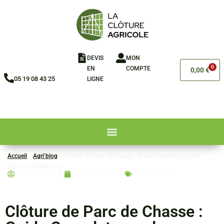
DEVIS
MON
0
EN
COMPTE
0,00
€
05 19 08 43 25
LIGNE​
Accueil
>
Agri’blog
>
Clôture de Parc de Chasse : Guide Complet pour les
Enclos Cynégétiques
Par
Rémi Debien
lundi 3 mars 2025
Tous les articles
Clôture de Parc de Chasse :