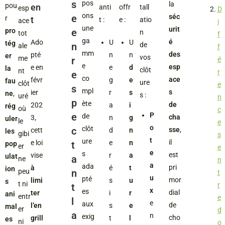
s
pos
la
pou
en
anti
offr
tall
esp
D
ons
e
séc
r
t
t :
e :
atio
ace
i
une
urit
pro
e
n
tot
f
ga
é
Ado
U
U
tég
n
de
ale
f
mm
des
pté
n
n
er
vos
me
r
é
e
esp
e en
e
d
la
clôt
nt
r
e
co
ace
févr
g
e
fau
ure
clôt
e
s
mpl
s
ier
r
s
ne
,
s :
uré
n
p
ète
de
202
a
i
rég
où
c
e
P
de
cha
3,
n
g
uler
le
e
o
clôt
c
sse
,
cett
d
n
les
gibi
s
t
ure
il
e loi
e
n
t
pop
er
e
e
s
est
vise
r
a
ulat
a
ne
n
a
ada
pri
à
é
t
ion
peu
n
t
u
pté
mor
limi
s
u
s
t ni
r
t
x
es
dial
ter
i
r
ani
entr
e
l
e
aux
de
l’en
s
e
mal
er
d
a
n
exig
cho
grill
t
l
es
ni
o