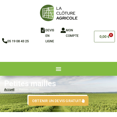
DEVIS
MON
0
EN
COMPTE
0,00
€
05 19 08 43 25
LIGNE​
Petites mailles
Accueil
>
Petites mailles
OBTENIR UN DEVIS GRATUIT