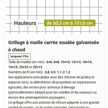
Grillage à maille carrée soudée galvanisée
à chaud
longueur 25m
Taille de mailles (en mm) :
6×6
,
8×8
,
10×10
,
13×13
,
16×16
,
19×19
,
25×25
et
25×13
Diamètre de fil (en mm) :
0,8
,
0,9
,
1,1
et
1,2
Ses applications principales sont des clôtures de jardins et
espaces verts, la délimitation de propriétés ou exploitations
agricoles, des enclos pour animaux d’élevage
(particulièrement adapté pour les volailles et les oiseaux) ou
encore des aménagements paysagers.
Ce grillage offre une solution de clôture adaptée à une grande
variété de projets, qu’ils soient agricoles, personnels ou