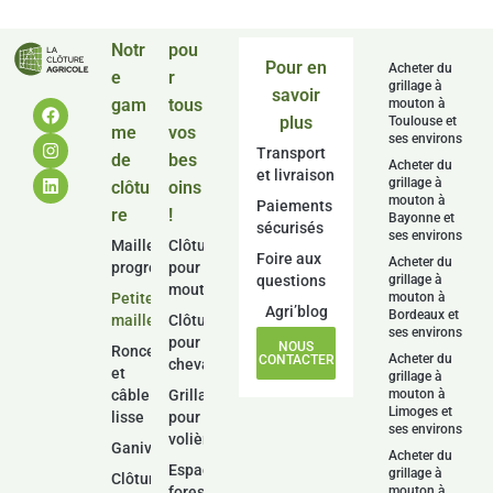
Notr
pou
Pour en
Acheter du
e
r
grillage à
savoir
gam
tous
mouton à
plus
Toulouse et
me
vos
ses environs
Transport
de
bes
Acheter du
et livraison
grillage à
clôtu
oins
mouton à
Paiements
re
!
Bayonne et
sécurisés
ses environs
Mailles
Clôture
Foire aux
Acheter du
progressives
pour
questions
grillage à
moutons
Petites
mouton à
Agri’blog
Bordeaux et
mailles
Clôture
ses environs
pour
NOUS
Ronce
Acheter du
CONTACTER
chevaux
et
grillage à
câble
Grillage
mouton à
Limoges et
lisse
pour
ses environs
volière
Ganivelle
Acheter du
Espace
grillage à
Clôture
forestier
mouton à