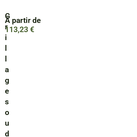
G
À partir de
r
113,23
€
i
l
l
a
g
e
s
o
u
d