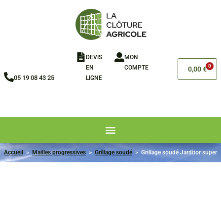
DEVIS
MON
0
EN
COMPTE
0,00
€
05 19 08 43 25
LIGNE​
Accueil
>
Mailles progressives
>
Grillage soudé
>
Grillage soudé Jarditor super