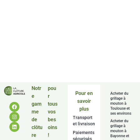
Vous souhaitez être contacté(e) par l’un de nos
conseillers ?
Notr
pou
Pour en
Acheter du
e
r
grillage à
savoir
gam
tous
mouton à
plus
Toulouse et
me
vos
ses environs
Transport
de
bes
Acheter du
et livraison
grillage à
clôtu
oins
mouton à
Paiements
re
!
Bayonne et
sécurisés