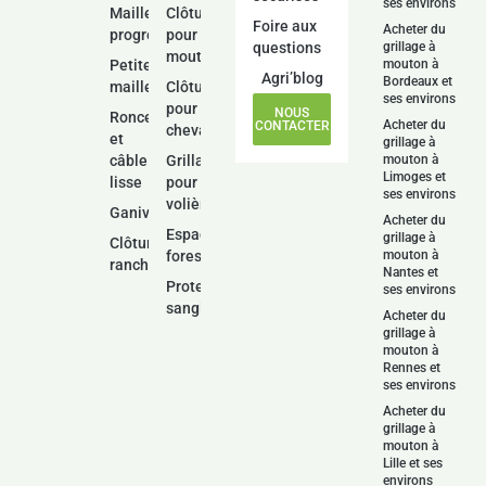
ses environs
Mailles
Clôture
Foire aux
Acheter du
progressives
pour
questions
grillage à
moutons
Petites
mouton à
Agri’blog
Bordeaux et
mailles
Clôture
ses environs
pour
NOUS
Ronce
Acheter du
CONTACTER
chevaux
et
grillage à
câble
Grillage
mouton à
Limoges et
lisse
pour
ses environs
volière
Ganivelle
Acheter du
Espace
grillage à
Clôture
forestier
mouton à
ranch
Nantes et
Protection
ses environs
sanglier
Acheter du
grillage à
mouton à
Rennes et
ses environs
Acheter du
grillage à
mouton à
Lille et ses
environs