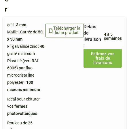
r
⌀ fil :
3 mm
Délais
Télécharger la
Maille : Carrée de
50
fiche produit
de
4 à 5
semaines
livraison
x 50 mm
:
Fil galvanisé zinc :
40
gr/m²
minimum
Estimez vos
frais de
Plastifié (vert RAL
livraisons
6005) par fluo
microcristalline
polyester :
100
microns minimum
Idéal pour clôturer
vos
fermes
photovoltaïques
Rouleau de 25