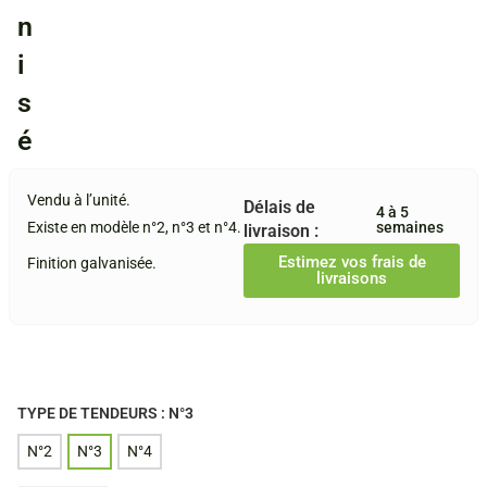
n
i
s
é
Vendu à l’unité.
Délais de
4 à 5
Existe en modèle n°2, n°3 et n°4.
semaines
livraison :
Estimez vos frais de
Finition galvanisée.
livraisons
TYPE DE TENDEURS
: N°3
N°3
N°2
N°3
N°4