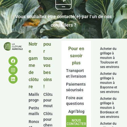
Vous souhaitez être contacté(e) par l’un de nos
conseillers ?
Notr
pou
Pour en
Acheter du
e
r
grillage à
savoir
gam
tous
mouton à
plus
Toulouse et
me
vos
ses environs
Transport
de
bes
Acheter du
et livraison
grillage à
clôtu
oins
mouton à
Paiements
re
!
Bayonne et
sécurisés
ses environs
Mailles
Clôture
Foire aux
Acheter du
progressives
pour
questions
grillage à
moutons
Petites
mouton à
Agri’blog
Bordeaux et
mailles
Clôture
ses environs
pour
NOUS
Ronce
Acheter du
CONTACTER
chevaux