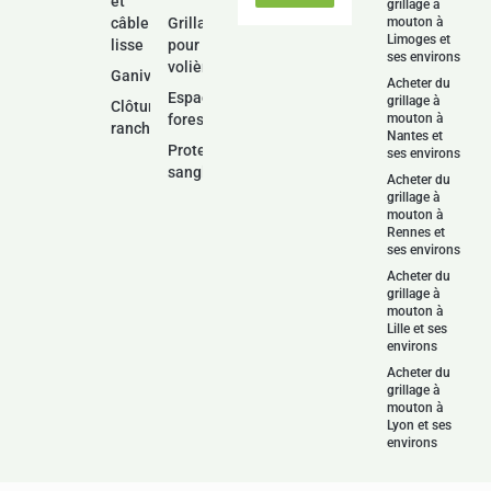
et
grillage à
câble
Grillage
mouton à
Limoges et
lisse
pour
ses environs
volière
Ganivelle
Acheter du
Espace
grillage à
Clôture
forestier
mouton à
ranch
Nantes et
Protection
ses environs
sanglier
Acheter du
grillage à
mouton à
Rennes et
ses environs
Acheter du
grillage à
mouton à
Lille et ses
environs
Acheter du
grillage à
mouton à
Lyon et ses
environs