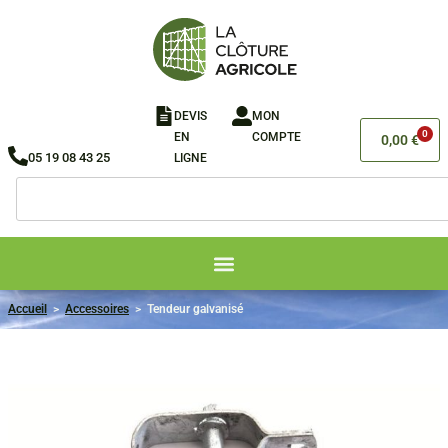
DEVIS
MON
0
EN
COMPTE
0,00
€
05 19 08 43 25
LIGNE​
Accueil
>
Accessoires
>
Tendeur galvanisé